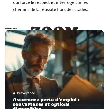
qui force le respect et interroge sur les
chemins de la réussite hors des stades.
ZOOM
ZOOM SUR…
SUR…
Prévoyance
Assurance perte d’emploi :
couvertures et options
disponibles