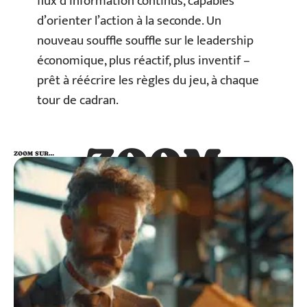
flux d’information continus, capables
d’orienter l’action à la seconde. Un
nouveau souffle souffle sur le leadership
économique, plus réactif, plus inventif –
prêt à réécrire les règles du jeu, à chaque
tour de cadran.
ZOOM
ZOOM SUR…
SUR…